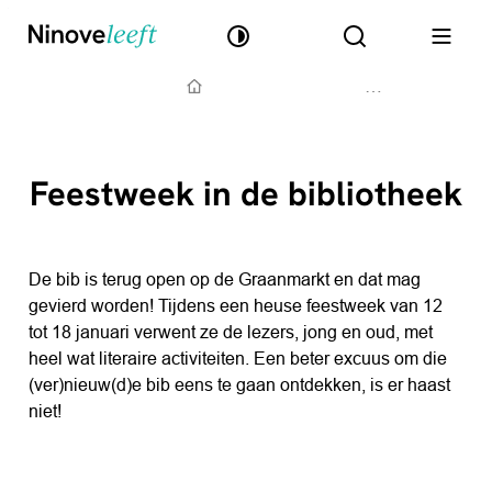
Ninove leeft
Naar inhoud
Hoog contrast
Zoek tonen / 
Menu
Startpagina
Feestweek in de bibliotheek
De bib is terug open op de Graanmarkt en dat mag
gevierd worden! Tijdens een heuse feestweek van 12
tot 18 januari verwent ze de lezers, jong en oud, met
heel wat literaire activiteiten. Een beter excuus om die
(ver)nieuw(d)e bib eens te gaan ontdekken, is er haast
niet!