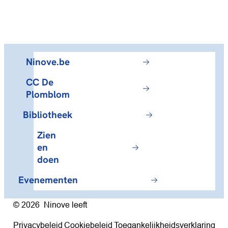
Ninove.be
CC De
Plomblom
Bibliotheek
Zien
en
doen
Evenementen
© 2026
Ninove leeft
V
Privacybeleid
Cookiebeleid
Toegankelijkheidsverklaring